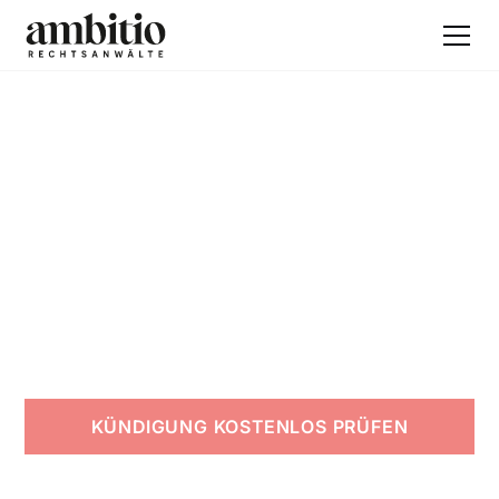
ZUVERLÄSSIG UND PERSÖNLICH
Anwalt Arbeitsrecht
Hamburg-Altona
Ihre Experten bei Kündigungen,
Aufhebungsverträgen und Abfindungen.
KÜNDIGUNG KOSTENLOS PRÜFEN