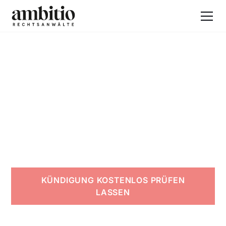
ZUVERLÄSSIG UND PERSÖNLICH
Verkehrsrecht
Anwalt Hamburg-
Altona
KÜNDIGUNG KOSTENLOS PRÜFEN
LASSEN