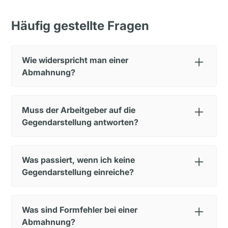
Häufig gestellte Fragen
Wie widerspricht man einer
Abmahnung?
Ein Widerspruch gegen eine Abmahnung erfolgt
schriftlich in Form einer Gegendarstellung, in der
Muss der Arbeitgeber auf die
Sie den Sachverhalt aus Ihrer Sicht schildern und
Gegendarstellung antworten?
unzutreffende Vorwürfe richtigstellen.
Nein. Der Arbeitgeber ist nur verpflichtet, die
Gegendarstellung zur Personalakte zu nehmen
Was passiert, wenn ich keine
(§ 83 Abs. 2 BetrVG).
Gegendarstellung einreiche?
Dann bleibt die Abmahnung unkommentiert in
Ihrer Akte. Sie verlieren damit keine Rechte, aber
Was sind Formfehler bei einer
auch keine Chance zur Klarstellung. Bei einer
Abmahnung?