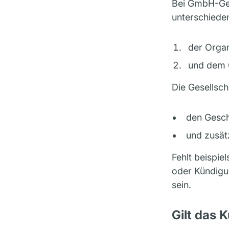
Bei GmbH-Ges
unterschiede
der Organ
und dem G
Die Gesellsch
den Gesch
und zusät
Fehlt beispie
oder Kündigu
sein.
Gilt das 