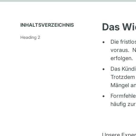
Das Wi
INHALTSVERZEICHNIS
Heading 2
Die fristl
voraus. N
erfolgen.
Das Kündig
Trotzdem 
Mängel an
Formfehle
häufig zu
Unsere Expe