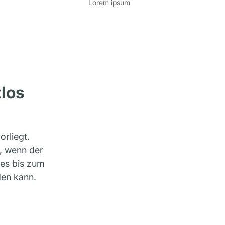
Lorem ipsum
tlos
orliegt.
r, wenn der
ges bis zum
den kann.