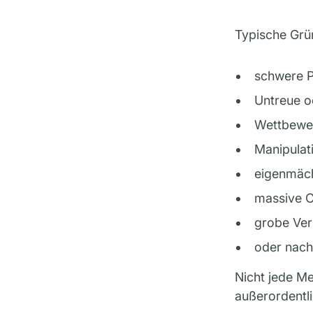
Typische Grün
schwere P
Untreue o
Wettbewe
Manipulat
eigenmäch
massive C
grobe Ver
oder nach
Nicht jede Me
außerordentl