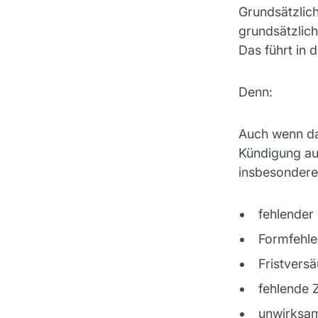
Grundsätzlic
grundsätzlic
Das führt in 
Denn:
Auch wenn das
Kündigung au
insbesondere
fehlender
Formfehle
Fristvers
fehlende Z
unwirksam