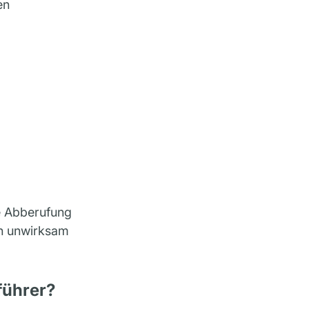
en
ie Abberufung
en unwirksam
führer?