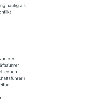
ng häufig als
nflikt
 von der
äftsführer
t jedoch
chäftsführern
ifbar.
?