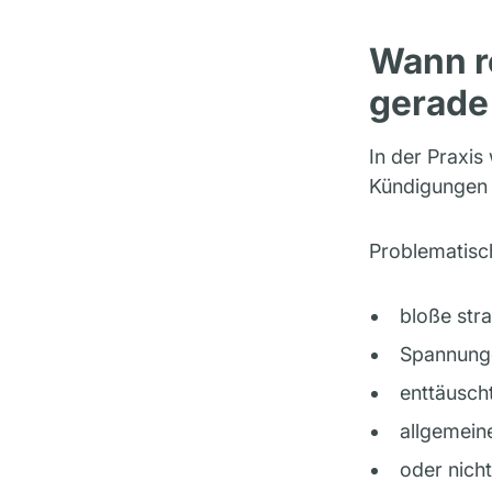
Wann re
gerade
In der Praxis
Kündigungen s
Problematisch
bloße stra
Spannunge
enttäusch
allgemein
oder nich