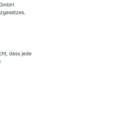
r GmbH
tzgesetzes.
cht, dass jede
h