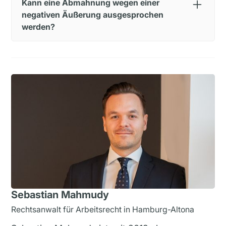
Kann eine Abmahnung wegen einer
dass eine Abmahnung ausgesprochen wird.
klagen.
negativen Äußerung ausgesprochen
werden?
Eine negative oder respektlose Äußerung ist eine
Nebenpflichtverletzung aus dem Arbeitsvertrag.
Im Einzelfall kann aufgrund der konkreten
Äußerung und deren Schwere eine Abmahnung
ausgesprochen werden.
Sebastian Mahmudy
Rechtsanwalt für Arbeitsrecht in Hamburg-Altona